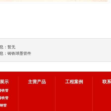
息：暂无
息：
铸铁球墨管件
展示
主营产品
工程案例
联
铸铁管
铸铁管
钢管