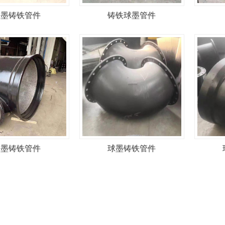
球墨铸铁管件
铸铁球墨管件
球墨铸铁管件
球墨铸铁管件