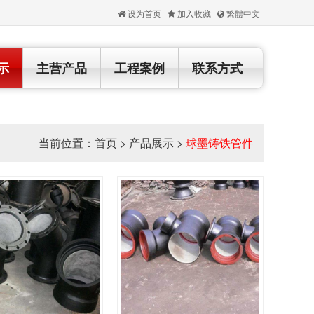
设为首页
加入收藏
繁體中文
示
主营产品
工程案例
联系方式
当前位置：
首页
>
产品展示
>
球墨铸铁管件