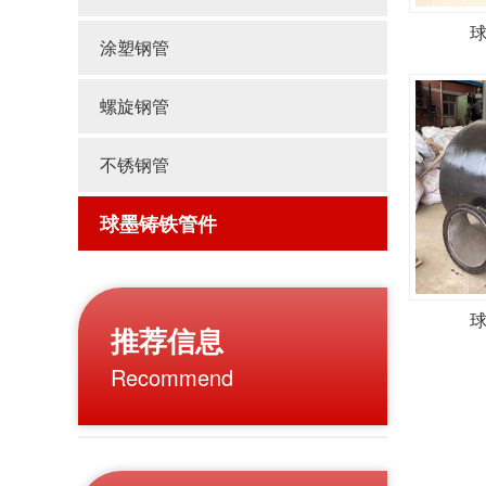
涂塑钢管
螺旋钢管
不锈钢管
球墨铸铁管件
推荐信息
Recommend