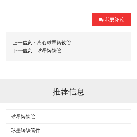
我要评论
上一信息：
离心球墨铸铁管
下一信息：
球墨铸铁管
推荐信息
球墨铸铁管
球墨铸铁管件